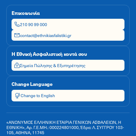
Επικοινωνία
210 90 99 000
contact@ethnikiasfalistiki.gr
Η Εθνική Ασφαλιστική κοντά σου
Σημεία Πώλησης & Εξυπηρέτησης
Change Language
Change to English
«ΑΝΩΝΥΜΟΣ ΕΛΛΗΝΙΚΗ ΕΤΑΙΡΙΑ ΓΕΝΙΚΩΝ ΑΣΦΑΛΕΙΩΝ, Η
ΕΘΝΙΚΗ», Αρ. Γ.Ε.ΜΗ.: 000224801000, Έδρα: Λ. ΣΥΓΓΡΟΥ 103-
105, ΑΘΗΝΑ, 11745