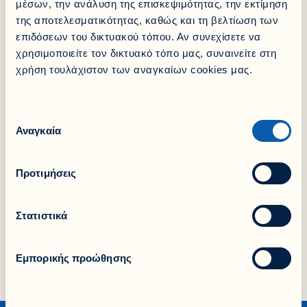
συνεχούς παρουσίας της στην ασφαλιστική αγορά, έχει
μέσων, την ανάλυση της επισκεψιμότητας, την εκτίμηση
ως επίκεντρο τον άνθρωπο. Προσφέρει και στηρίζει την
της αποτελεσματικότητας, καθώς και τη βελτίωση των
κοινωνία, την οικονομία αλλά και τον πολιτισμό.
επιδόσεων του δικτυακού τόπου. Αν συνεχίσετε να
Στρατηγικούς στόχους για την Εταιρεία και τους
χρησιμοποιείτε τον δικτυακό τόπο μας, συναινείτε στη
εργαζομένους της, αποτελούν η συνεχής προσφορά, η
χρήση τουλάχιστον των αναγκαίων cookies μας.
καινοτομία, η διαφάνεια και η αξιοπιστία. Οι αξίες αυτές
συνθέτουν τον κύκλο Εμπιστοσύνης που δημιουργείται
μεταξύ της Εταιρείας και των ασφαλισμένων της.
Σκοπός μας είναι να ενισχύουμε καθημερινά αυτή την
Επιλογή
Εμπιστοσύνη. Σας ευχαριστούμε πολύ!»
Αναγκαία
συγκατάθεσης
Share it!
Προτιμήσεις
Facebook
LinkedIn
Στατιστικά
X
Εμπορικής προώθησης