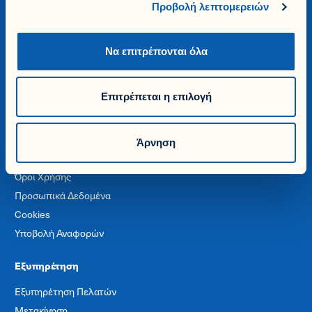
Προβολή λεπτομερειών
Να επιτρέπονται όλα
Εταιρία
Επιτρέπεται η επιλογή
Η Ιστορία μας
Βιωσιμότητα & Εταιρική Ευθύνη
Ευκαιρίες Καριέρας
Άρνηση
Γίνε Ασφαλιστικός Διαμεσολαβητής
Όροι Χρήσης
Προσωπικά Δεδομένα
Cookies
Υποβολή Αναφορών
Εξυπηρέτηση
Εξυπηρέτηση Πελατών
Μετακίνηση