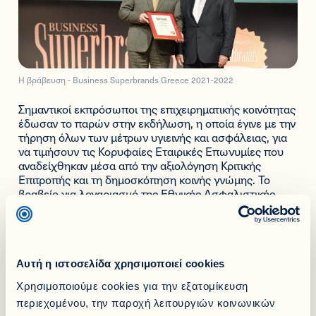
Η βράβευση - Business Superbrands Greece 2021-2022
Σημαντικοί εκπρόσωποι της επιχειρηματικής κοινότητας
έδωσαν το παρών στην εκδήλωση, η οποία έγινε με την
τήρηση όλων των μέτρων υγιεινής και ασφάλειας, για
να τιμήσουν τις Κορυφαίες Εταιρικές Επωνυμίες που
αναδείχθηκαν μέσα από την αξιολόγηση Κριτικής
Επιτροπής και τη δημοσκόπηση κοινής γνώμης. Το
βραβείο για λογαριασμό της Εθνικής Ασφαλιστικής
παρέλαβε ο κ. Ιωάννης Σηφάκης, Διευθυντής Εταιρικής
Επικοινωνίας, Marketing και Bancassurance, ο οποίος
ερωτηθείς για το τι σηματοδοτεί η εν λόγω διάκριση για
την Εταιρεία μας δήλωσε: «Είναι ιδιαίτερη τιμή και χαρά
για εμάς, για άλλη μια χρονιά η Εθνική Ασφαλιστική να
Αυτή η ιστοσελίδα χρησιμοποιεί cookies
βραβεύεται ως Superbrand της χρονιάς, έχοντας
Χρησιμοποιούμε cookies για την εξατομίκευση
καταλάβει την πρώτη θέση στην κατηγορία της. Η
περιεχομένου, την παροχή λειτουργιών κοινωνικών
Εθνική Ασφαλιστική σε όλα αυτά τα 130 χρόνια της