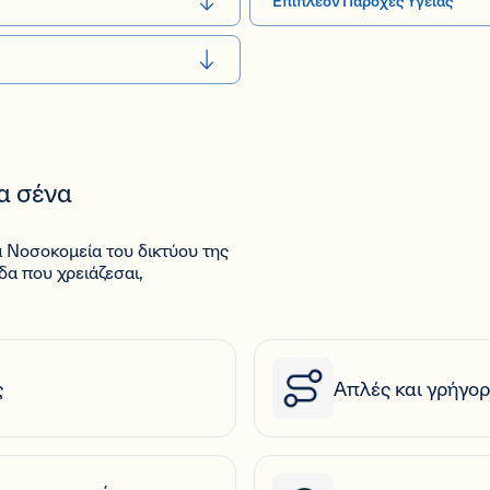
Επιπλέον Παροχές Υγείας
α σένα
α Νοσοκομεία του δικτύου της
α που χρειάζεσαι,
ς
Απλές και γρήγορ