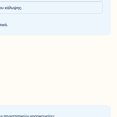
σου κάλυψης.
ικά.
ων περιστατικών νοσοκομείου: