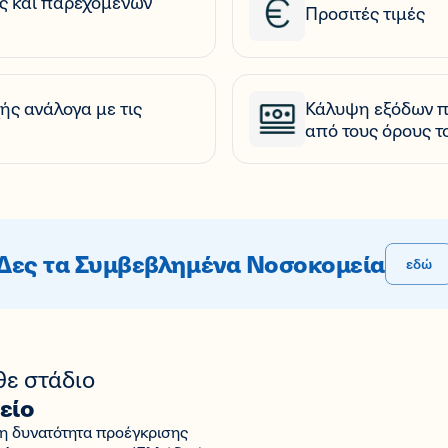
ς και παρεχόμενων
Προσιτές τιμές
ς ανάλογα με τις
Κάλυψη εξόδων πρ
από τους όρους τ
Δες τα Συμβεβλημένα Νοσοκομεία
εδώ
θε στάδιο
είο
 τη δυνατότητα προέγκρισης