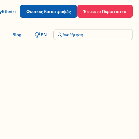
yEthniki
Φυσικές Καταστροφές
Έκτακτο Περιστατικό
Blog
EN
Αναζήτηση