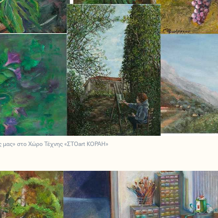
ς μας» στο Χώρο Τέχνης «ΣΤΟart ΚΟΡΑΗ»