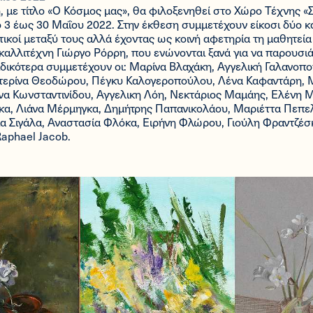
, με τίτλο «Ο Κόσμος μας», θα φιλοξενηθεί στο Χώρο Τέχνης 
 3 έως 30 Μαΐου 2022. Στην έκθεση συμμετέχουν είκοσι δύο κ
ικοί μεταξύ τους αλλά έχοντας ως κοινή αφετηρία τη μαθητεία
καλλιτέχνη Γιώργο Ρόρρη, που ενώνονται ξανά για να παρουσι
ιδικότερα συμμετέχουν οι: Μαρίνα Βλαχάκη, Αγγελική Γαλανοπ
τερίνα Θεοδώρου, Πέγκυ Καλογεροπούλου, Λένα Καφαντάρη, 
άνα Κωνσταντινίδου, Αγγελικη Λόη, Νεκτάριος Μαμάης, Ελένη
α, Λιάνα Μέρμηγκα, Δημήτρης Παπανικολάου, Μαριέττα Πεπ
α Σιγάλα, Αναστασία Φλόκα, Ειρήνη Φλώρου, Γιούλη Φραντζέσ
Raphael Jacob.