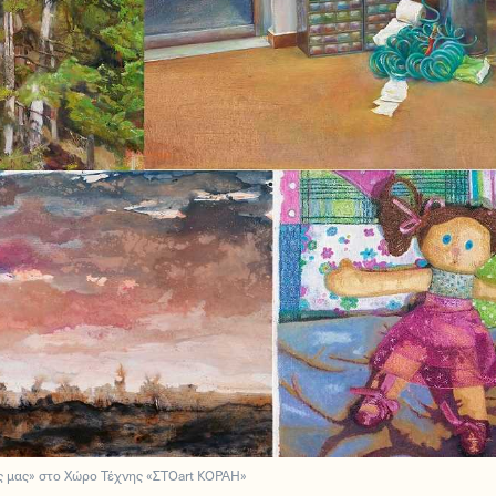
ς μας» στο Χώρο Τέχνης «ΣΤΟart ΚΟΡΑΗ»