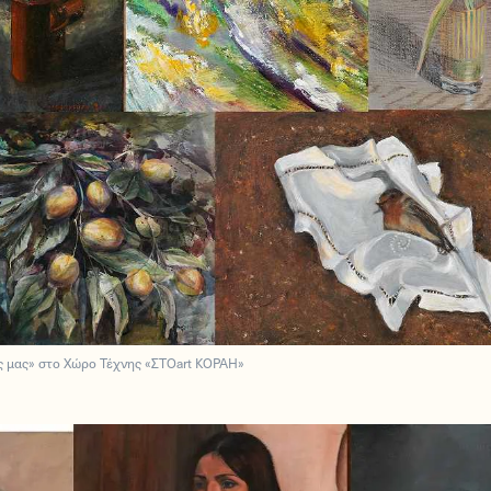
ς μας» στο Χώρο Τέχνης «ΣΤΟart ΚΟΡΑΗ»