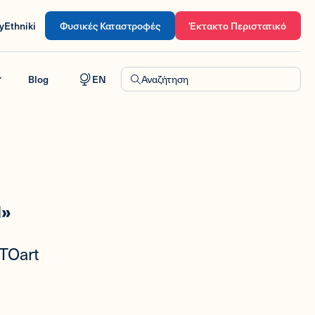
yEthniki
Φυσικές Καταστροφές
Έκτακτο Περιστατικό
Blog
EN
Αναζήτηση
Η»
ΤΟart