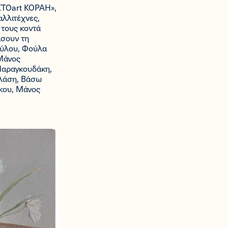
«ΣΤΟart ΚΟΡΑΗ»,
αλλιτέχνες,
 τους κοντά
άσουν τη
ούλου, Φούλα
Μάνος
 Μαραγκουδάκη,
ελάση, Βάσω
κου, Μάνος