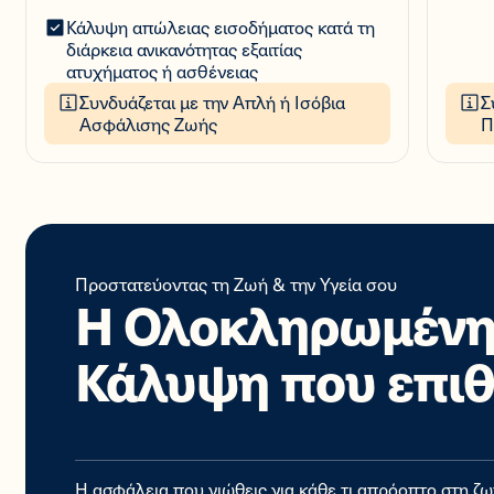
Κάλυψη απώλειας εισοδήματος κατά τη
διάρκεια ανικανότητας εξαιτίας
ατυχήματος ή ασθένειας
Συνδυάζεται με την Απλή ή Ισόβια
Σ
Ασφάλισης Ζωής
Π
Προστατεύοντας τη Ζωή & την Υγεία σου
Η Ολοκληρωμέν
Κάλυψη που επιθ
Η ασφάλεια που νιώθεις για κάθε τι απρόοπτο στη ζωή