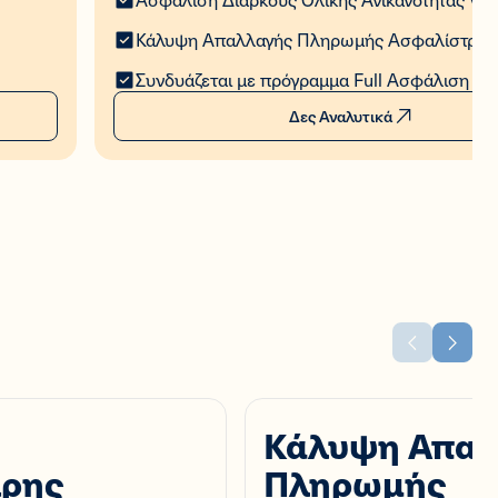
Κάλυψη Απαλλαγής Πληρωμής Ασφαλίστρω
Συνδυάζεται με πρόγραμμα Full Ασφάλιση Ζ
Δες Αναλυτικά
Κάλυψη Απαλ
ιρης
Πληρωμής