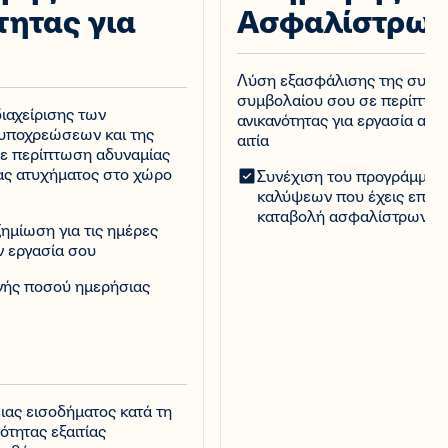
τητας για
Ασφαλίστρω
Λύση εξασφάλισης της συνέχ
συμβολαίου σου σε περίπτωσ
ιαχείρισης των
ανικανότητας για εργασία απ
 υποχρεώσεων και της
αιτία​
σε περίπτωση αδυναμίας
ίας ατυχήματος στο χώρο
Συνέχιση του προγράμματο
καλύψεων που έχεις επιλέξ
καταβολή ασφαλίστρων
ημίωση για τις ημέρες
ν εργασία σου
ογής ποσού ημερήσιας
ας εισοδήματος κατά τη
ότητας εξαιτίας