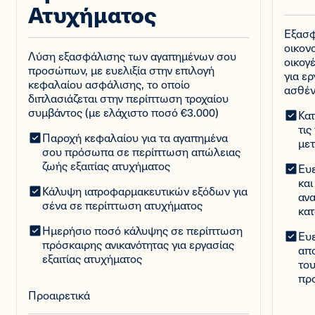
Ατυχήματος
Εξασφ
οικον
Λύση εξασφάλισης των αγαπημένων σου
οικογ
προσώπων, με ευελιξία στην επιλογή
για ερ
κεφαλαίου ασφάλισης, το οποίο
ασθέν
διπλασιάζεται στην περίπτωση τροχαίου
συμβάντος (με ελάχιστο ποσό €3.000)
Κα
τις
Παροχή κεφαλαίου για τα αγαπημένα
μετ
σου πρόσωπα σε περίπτωση απώλειας
ζωής εξαιτίας ατυχήματος
Ευε
και
Κάλυψη ιατροφαρμακευτικών εξόδων για
ανα
σένα σε περίπτωση ατυχήματος
κα
Ημερήσιο ποσό κάλυψης σε περίπτωση
Ευε
πρόσκαιρης ανικανότητας για εργασίας
απ
εξαιτίας ατυχήματος
το
πρ
Προαιρετικά