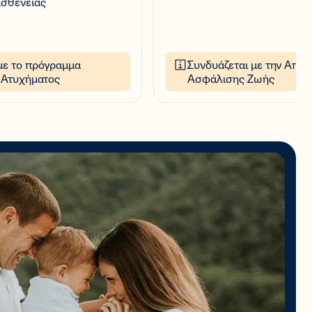
ασθένειας
με το πρόγραμμα
Συνδυάζεται με την Απλή
Ατυχήματος
Ασφάλισης Ζωής