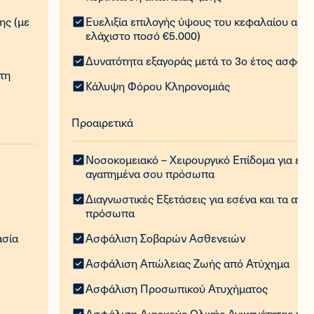
ης (με
Ευελιξία επιλογής ύψους του κεφαλαίου ασφ
ελάχιστο ποσό €5.000)
Δυνατότητα εξαγοράς μετά το 3ο έτος ασφάλ
στη
Κάλυψη Φόρου Κληρονομιάς
Προαιρετικά
Νοσοκομειακό – Χειρουργικό Επίδομα για εσέ
αγαπημένα σου πρόσωπα
Διαγνωστικές Εξετάσεις για εσένα και τα αγ
πρόσωπα
ασία
Ασφάλιση Σοβαρών Ασθενειών
Ασφάλιση Απώλειας Ζωής από Ατύχημα
Ασφάλιση Προσωπικού Ατυχήματος
Ασφάλιση Διαρκούς Ολικής Ανικανότητας για