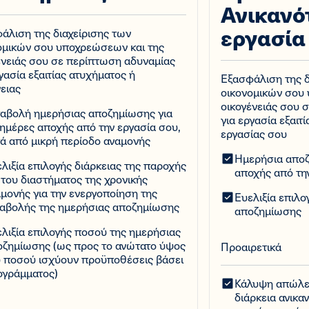
Ανικανό
εργασία
άλιση της διαχείρισης των
ομικών σου υποχρεώσεων και της
ένειάς σου σε περίπτωση αδυναμίας
γασία εξαιτίας ατυχήματος ή
Εξασφάλιση της δ
ειας
οικονομικών σου
οικογένειάς σου 
ταβολή ημερήσιας αποζημίωσης για
για εργασία εξαιτ
 ημέρες αποχής από την εργασία σου,
εργασίας σου
ά από μικρή περίοδο αναμονής
Ημερήσια αποζ
λιξία επιλογής διάρκειας της παροχής
αποχής από τη
 του διαστήματος της χρονικής
μονής για την ενεργοποίηση της
Ευελιξία επιλ
ταβολής της ημερήσιας αποζημίωσης
αποζημίωσης
λιξία επιλογής ποσού της ημερήσιας
οζημίωσης (ως προς το ανώτατο ύψος
Προαιρετικά
υ ποσού ισχύουν προϋποθέσεις βάσει
ογράμματος)
Κάλυψη απώλει
διάρκεια ανικαν