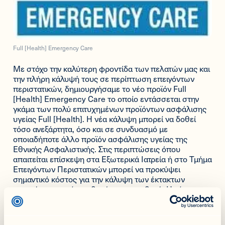
Full [Health] Emergency Care
Με στόχο την καλύτερη φροντίδα των πελατών μας και
την πλήρη κάλυψή τους σε περίπτωση επειγόντων
περιστατικών, δημιουργήσαμε το νέο προϊόν Full
[Health] Emergency Care το οποίο εντάσσεται στην
γκάμα των πολύ επιτυχημένων προϊόντων ασφάλισης
υγείας Full [Health]. Η νέα κάλυψη μπορεί να δοθεί
τόσο ανεξάρτητα, όσο και σε συνδυασμό με
οποιαδήποτε άλλο προϊόν ασφάλισης υγείας της
Εθνικής Ασφαλιστικής. Στις περιπτώσεις όπου
απαιτείται επίσκεψη στα Εξωτερικά Ιατρεία ή στο Τμήμα
Επειγόντων Περιστατικών μπορεί να προκύψει
σημαντικό κόστος για την κάλυψη των έκτακτων
αναγκών, το οποίο επιβαρύνει τον ασθενή. Η νέα
κάλυψη Full [Health] Emergency Care καλύπτει
απευθείας έξοδα που πραγματοποιεί ο ασφαλισμένος
στα Εξωτερικά Ιατρεία ή στο Τμήμα Επειγόντων