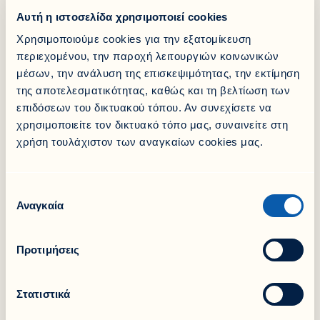
Περιστατικών των Συμβεβλημένων Νοσοκομείων του
Αυτή η ιστοσελίδα χρησιμοποιεί cookies
Δικτύου της Εθνικής Ασφαλιστικής, όπως π.χ.:
Χρησιμοποιούμε cookies για την εξατομίκευση
Αμοιβές ιατρών
περιεχομένου, την παροχή λειτουργιών κοινωνικών
Εργαστηριακές και απεικονιστικές εξετάσεις
μέσων, την ανάλυση της επισκεψιμότητας, την εκτίμηση
Έξοδα χρήσης φαρμάκων
Ιατρικές πράξεις
της αποτελεσματικότητας, καθώς και τη βελτίωση των
Αναλώσιμα υλικά
επιδόσεων του δικτυακού τόπου. Αν συνεχίσετε να
χρησιμοποιείτε τον δικτυακό τόπο μας, συναινείτε στη
Ακόμα και σε περίπτωση που ο ασφαλισμένος δεν έχει
χρήση τουλάχιστον των αναγκαίων cookies μας.
πρόσβαση σε κάποιο συμβεβλημένο νοσοκομείο λόγω
μεγάλης χιλιομετρικής απόστασης, μπορεί να
απευθυνθεί σε όποιο νοσηλευτήριο τον βολεύει και
μέσω του Full [Health] Emergency Care να καλυφθούν
Επιλογή
τα έξοδά του απολογιστικά. To Full [Health] Emergency
Αναγκαία
συγκατάθεσης
Care απευθύνεται σε όσους ήδη διαθέτουν
νοσοκομειακό πρόγραμμα, αλλά και σε όσους δεν
διαθέτουν αντίστοιχο πρόγραμμα και επιθυμούν να
Προτιμήσεις
αποκτήσουν πρόσβαση σε ιδιωτικά νοσοκομεία, μόνο
για την αντιμετώπιση ενός επειγόντος περιστατικού.
Στατιστικά
Share it!