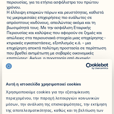
περιουσίας, για τα ετήσια ασφάλιστρα του πρώτου
χρόνου.
Η έλλειψη επαρκών πόρων και ρευστότητας, καθιστά
τις μικρομεσαίες επιχειρήσεις πιο ευάλωτες σε
απρόοπτους κινδύνους, απειλώντας ακόμα και τη
βιωσιμότητά τους. Με την ασφάλιση Εταιρικής
Περιουσίας και καλύψεις που αφορούν σε ζημιές και
απώλειες στα περιουσιακά στοιχεία μιας επιχείρησης -
κτιριακές εγκαταστάσεις, εξοπλισμός κ.ά. – μια
επιχείρηση αποκτά πολύτιμη προστασία σε περίπτωση
που βρεθεί αντιμέτωπη με σοβαρές οικονομικές
επιπτώσεις. Ακόμα, η προστασία από φυσικές
καταστροφές και οι καλύψεις που αφορούν ζημιές από
πυρκαγιά, πλημμύρα, σεισμό, καταιγίδες, θύελλες κ.ά.,
μπορεί να είναι κρίσιμες για την επιβίωση μιας μικρής
επιχείρησης.
Η ασφάλιση επιχειρήσεων είναι με λίγα λόγια μια
Αυτή η ιστοσελίδα χρησιμοποιεί cookies
επένδυση στην ασφάλεια, τη βιωσιμότητα και την
Χρησιμοποιούμε cookies για την εξατομίκευση
ανάπτυξη του επιχειρηματικού σου οράματος. Και εμείς,
στην Εθνική Ασφαλιστική, είμαστε δίπλα σου για να
περιεχομένου, την παροχή λειτουργιών κοινωνικών
συνεχίσεις με σιγουριά και ασφάλεια και την επόμενη
μέσων, την ανάλυση της επισκεψιμότητας, την εκτίμηση
μέρα, γνωρίζοντας ότι έχεις την προστασία που
της αποτελεσματικότητας, καθώς και τη βελτίωση των
χρειάζεσαι.