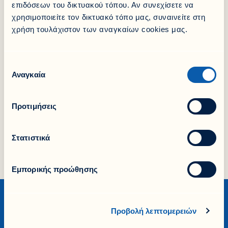
επιδόσεων του δικτυακού τόπου. Αν συνεχίσετε να
👉
Μάθε περισσότερα για την ασφάλιση Εταιρικής
χρησιμοποιείτε τον δικτυακό τόπο μας, συναινείτε στη
Περιουσίας
& επωφελήσου από την έκπτωση,
εξασφαλίζοντας το πακέτο που ταιριάζει στις ανάγκες
χρήση τουλάχιστον των αναγκαίων cookies μας.
της δικής σου επιχείρησης και μαζί την ασφάλεια που
της αξίζει!
Επιλογή
Αναγκαία
συγκατάθεσης
Share it!
Facebook
LinkedIn
Προτιμήσεις
X
Στατιστικά
Εμπορικής προώθησης
Προβολή λεπτομερειών