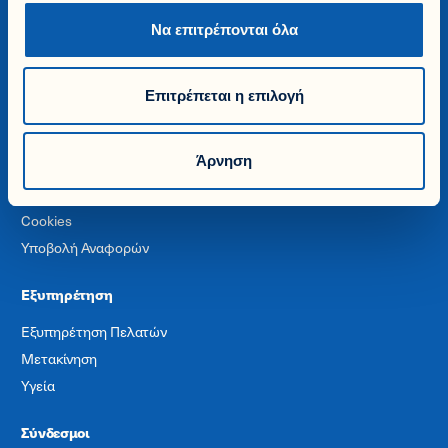
Εταιρία
Να επιτρέπονται όλα
Η Ιστορία μας
Βιωσιμότητα & Εταιρική Ευθύνη
Επιτρέπεται η επιλογή
Ευκαιρίες Καριέρας
Γίνε Ασφαλιστικός Διαμεσολαβητής
Άρνηση
Όροι Χρήσης
Προσωπικά Δεδομένα
Cookies
Υποβολή Αναφορών
Εξυπηρέτηση
Εξυπηρέτηση Πελατών
Μετακίνηση
Υγεία
Σύνδεσμοι