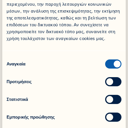
παιδιών, που αποτελούν και το μέλλον της κοινωνίας
περιεχομένου, την παροχή λειτουργιών κοινωνικών
μας
».
μέσων, την ανάλυση της επισκεψιμότητας, την εκτίμηση
Σχετικά με την Κιβωτό του Κόσμου
της αποτελεσματικότητας, καθώς και τη βελτίωση των
Η Κιβωτός του Κόσμου είναι αστική μη κερδοσκοπική
επιδόσεων του δικτυακού τόπου. Αν συνεχίσετε να
εταιρεία που φιλοξενεί και φροντίζει ευάλωτα παιδιά 6-
χρησιμοποιείτε τον δικτυακό τόπο μας, συναινείτε στη
18 ετών σε Σπίτια Φιλοξενίας κατόπιν εισαγγελικής
εντολής. Παράλληλα, έχει αναπτύξει προγράμματα
χρήση τουλάχιστον των αναγκαίων cookies μας.
κοινότητας για ευάλωτες οικογένειες με ανήλικα τέκνα,
όπως Παιδικός Σταθμός, Κέντρο Δημιουργικής
Απασχόλησης, και Ενισχυτική Διδασκαλία, με
Επιλογή
επίκεντρο την έδρα του οργανισμού στον Κολωνό.
Αναγκαία
συγκατάθεσης
Δείτε περισσότερα εδώ:
www.kivotostoukosmou.org
Προτιμήσεις
Share it!
Στατιστικά
Facebook
LinkedIn
X
Εμπορικής προώθησης