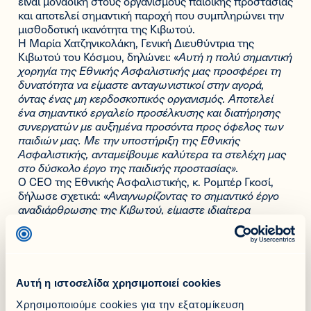
είναι μοναδική στους οργανισμούς παιδικής προστασίας
και αποτελεί σημαντική παροχή που συμπληρώνει την
μισθοδοτική ικανότητα της Κιβωτού.
Η Μαρία Χατζηνικολάκη, Γενική Διευθύντρια της
Κιβωτού του Κόσμου, δηλώνει: «
Αυτή η πολύ σημαντική
χορηγία της Εθνικής Ασφαλιστικής μας προσφέρει τη
δυνατότητα να είμαστε ανταγωνιστικοί στην αγορά,
όντας ένας μη κερδοσκοπικός οργανισμός. Αποτελεί
ένα σημαντικό εργαλείο προσέλκυσης και διατήρησης
συνεργατών με αυξημένα προσόντα προς όφελος των
παιδιών μας. Με την υποστήριξη της Εθνικής
Ασφαλιστικής, ανταμείβουμε καλύτερα τα στελέχη μας
στο δύσκολο έργο της παιδικής προστασίας».
Ο CEO της Εθνικής Ασφαλιστικής, κ. Ρομπέρ Γκοσί,
δήλωσε σχετικά: «
Αναγνωρίζοντας το σημαντικό έργο
αναδιάρθρωσης της Κιβωτού, είμαστε ιδιαίτερα
υπερήφανοι και χαρούμενοι που μπορέσαμε να
ανταποκριθούμε στο αίτημα της διοίκησης και να
προσφέρουμε αυτό το προϊόν σε όλους τους
εργαζόμενους της. Στην Εθνική Ασφαλιστική
πιστεύουμε ότι είναι υποχρέωσή μας, αλλά και
Αυτή η ιστοσελίδα χρησιμοποιεί cookies
προνόμιο, να βρισκόμαστε πάντα στο πλευρό των
Χρησιμοποιούμε cookies για την εξατομίκευση
ευάλωτων κοινωνικών ομάδων και ιδιαίτερα των