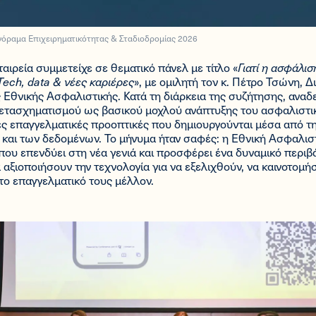
όραμα Επιχειρηματικότητας & Σταδιοδρομίας 2026
αιρεία συμμετείχε σε θεματικό πάνελ με τίτλο «
Γιατί η ασφάλισ
Tech, data & νέες καριέρες
», με ομιλητή τον κ. Πέτρο Τσώνη, 
 Εθνικής Ασφαλιστικής. Κατά τη διάρκεια της συζήτησης, αναδ
ετασχηματισμού ως βασικού μοχλού ανάπτυξης του ασφαλιστι
ες επαγγελματικές προοπτικές που δημιουργούνται μέσα από τ
 και των δεδομένων. Το μήνυμα ήταν σαφές: η Εθνική Ασφαλισ
που επενδύει στη νέα γενιά και προσφέρει ένα δυναμικό περιβ
 αξιοποιήσουν την τεχνολογία για να εξελιχθούν, να καινοτομή
ο επαγγελματικό τους μέλλον.