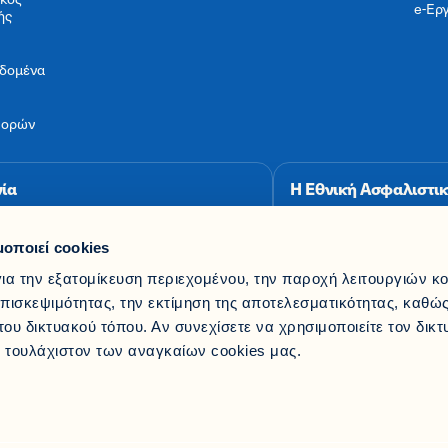
e-Ερ
ής
δομένα
φορών
ία
Η Εθνική Ασφαλιστικ
 99 000
Σημεία Πώλησης & 
μοποιεί cookies
ethnikiasfalistiki.gr
ια την εξατομίκευση περιεχομένου, την παροχή λειτουργιών κ
πισκεψιμότητας, την εκτίμηση της αποτελεσματικότητας, καθώς
ου δικτυακού τόπου. Αν συνεχίσετε να χρησιμοποιείτε τον δικ
η τουλάχιστον των αναγκαίων cookies μας.
, Αρ. Γ.Ε.ΜΗ.: 000224801000, Έδρα: Λ. ΣΥΓΓΡΟΥ 103-105, ΑΘΗΝΑ, 