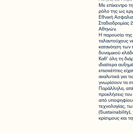
Με επίκεντρο τη
ρόλο της ως εργ
Εθνική Ασφαλιστ
Σταδιοδρομίας 
Αθηνών.
Η παρουσία της 
ταλαντούχους νέ
κατανόηση των π
δυναμικού κλάδ
Καθ’ όλη τη διά
ιδιαίτερα αυξημ
επισκέπτες είχα
αναλυτικά για τ
γνωρίσουν τα σ
Παράλληλα, απέκ
προκλήσεις του
από υποψηφίους 
τεχνολογίας, τω
(Sustainability
κρίσιμους και τ