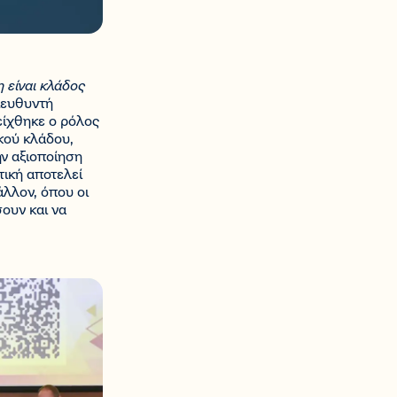
η είναι κλάδος
Διευθυντή
είχθηκε ο ρόλος
κού κλάδου,
ην αξιοποίηση
τική αποτελεί
άλλον, όπου οι
σουν και να