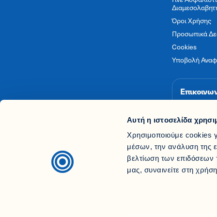
Διαμεσολαβητ
Όροι Χρήσης
Προσωπικά Δε
Cookies
Υποβολή Ανα
Επικοινων
210 90
Αυτή η ιστοσελίδα χρησι
contact@
Χρησιμοποιούμε cookies γ
μέσων, την ανάλυση της ε
βελτίωση των επιδόσεων τ
μας, συναινείτε στη χρήσ
«ΑΝΩΝΥΜΟΣ ΕΛΛΗΝΙΚΗ ΕΤΑΙΡΙΑ ΓΕΝΙΚΩΝ ΑΣΦΑΛΕΙΩΝ, Η ΕΘΝΙΚΗ»