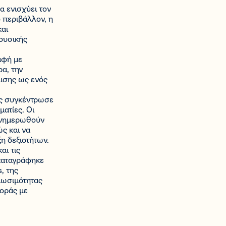
α ενισχύει τον
 περιβάλλον, η
και
ουσικής
αφή με
α, την
λισης ως ενός
ής συγκέντρωσε
ματίες. Οι
 ενημερωθούν
ώς και να
η δεξιοτήτων.
αι τις
 καταγράφηκε
, της
βιωσιμότητας
γοράς με