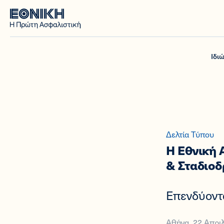
Ιδι
Δελτία Τύπου
Η Εθνική 
& Σταδιοδ
Επενδύοντα
Αθήνα, 22 Απρι