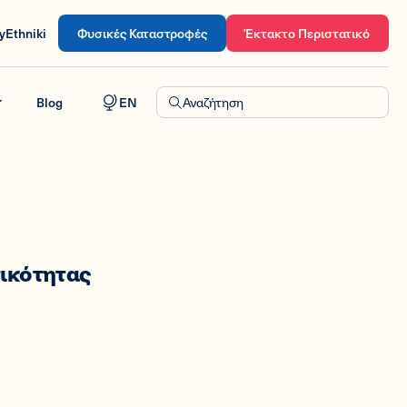
yEthniki
Φυσικές Καταστροφές
Έκτακτο Περιστατικό
Blog
EN
Αναζήτηση
τικότητας