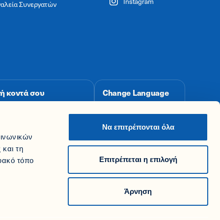
Instagram
γαλεία Συνεργατών
ή κοντά σου
Change Language
Change to
Εξυπηρέτησης
English
Να επιτρέπονται όλα
οινωνικών
 και τη
Επιτρέπεται η επιλογή
τυακό τόπο
Άρνηση
11745