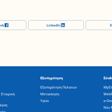
ook
LinkedIn
X
Εξυπηρέτηση
Σύνδ
Εξυπηρέτηση Πελατών
MyEt
 Εταιρική
Μετακίνηση
Web
Υγεία
e-Om
ιέρας
Νέο 
ικός