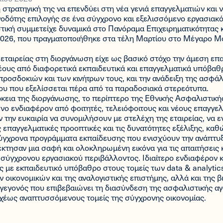
 στρατηγική της να επενδύει στη νέα γενιά επαγγελματιών και ν
οδότης επιλογής σε ένα σύγχρονο και εξελισσόμενο εργασιακό
ική συμμετείχε δυναμικά στο Πανόραμα Επιχειρηματικότητας 
2026, που πραγματοποιήθηκε στα τέλη Μαρτίου στο Μέγαρο Μ
εταιρείας στη διοργάνωση είχε ως βασικό στόχο την άμεση επ
ους από διαφορετικά εκπαιδευτικά και επαγγελματικά υπόβαθρ
ροσδοκιών και των κινήτρων τους, και την ανάδειξη της ασφά
ου που εξελίσσεται πέρα από τα παραδοσιακά στερεότυπα.
ρκεια της διοργάνωσης, το περίπτερο της Εθνικής Ασφαλιστικ
ένο ενδιαφέρον από φοιτητές, τελειόφοιτους και νέους επαγγελ
ν την ευκαιρία να συνομιλήσουν με στελέχη της εταιρείας, να
ις επαγγελματικές προοπτικές και τις δυνατότητες εξέλιξης, καθ
ύγχρονα προγράμματα εκπαίδευσης που ενισχύουν την ανάπτυξ
τησαν μια σαφή και ολοκληρωμένη εικόνα για τις απαιτήσεις κ
 σύγχρονου εργασιακού περιβάλλοντος. Ιδιαίτερο ενδιαφέρον
με εκπαιδευτικό υπόβαθρο στους τομείς των data & analytics
ν οικονομικών και της αναλογιστικής επιστήμης, αλλά και της 
), γεγονός που επιβεβαιώνει τη διασύνδεση της ασφαλιστικής α
αχέως αναπτυσσόμενους τομείς της σύγχρονης οικονομίας.