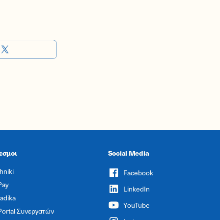
εσμοι
Social Media
hniki
Facebook
Pay
LinkedIn
adika
YouTube
Portal Συνεργατών