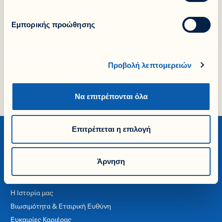
Share it!
Εμπορικής προώθησης
Facebook
LinkedIn
Προβολή λεπτομερειών
X
Να επιτρέπονται όλα
Επιτρέπεται η επιλογή
Άρνηση
Εταιρία
Η Ιστορία μας
Βιωσιμότητα & Εταιρική Ευθύνη
Ευκαιρίες Καριέρας