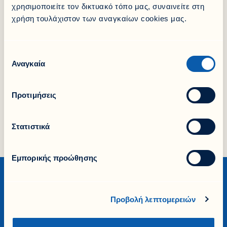
χρησιμοποιείτε τον δικτυακό τόπο μας, συναινείτε στη
εταιρίας στο 210-90.99.000 ή να απευθυνθείτε στον
Ασφαλιστικό Διαμεσολαβητή σας και σε οποιοδήποτε
χρήση τουλάχιστον των αναγκαίων cookies μας.
Κατάστημα της Εθνικής Τράπεζας.
Επιλογή
Share it!
Αναγκαία
συγκατάθεσης
Facebook
LinkedIn
Προτιμήσεις
X
Στατιστικά
Εμπορικής προώθησης
Προβολή λεπτομερειών
Εταιρία