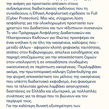
την ανάγκη για προστασία απέναντι στους
αυξανόμενους διαδικτυακούς κινδύνους που τη
συνοδεύουν, η Εθνική Ασφαλιστική σχεδίασε το Full
[Cyber Protection]. Μια νέα, σύγχρονη λύση
ασφάλισης για την ολοκληρωμένη προστασία των
χρηστών του Διαδικτύου και των «έξυπνων» συσκευών.
Το νέο Πρόγραμμα Ασφάλισης Διαδικτυακών και
Ηλεκτρονικών Κινδύνων για Ιδιώτες προσφέρει σε
έναν ενήλικο ή σε όλη την οικογένεια, καλύψεις που -
μεταξύ άλλων - αφορούν κλοπή ψηφιακής ταυτότητας,
απάτες στον Κυβερνοχώρο, απώλεια εισοδήματος και
παροχή αποζημίωσης για την αποκατάσταση ζημιών
στον υπολογιστή ή σε οποιαδήποτε συνδεμένη
οικοσυσκευή σε περίπτωση οικογένειας. Περιλαμβάνει
ακόμα, την πρωτοποριακή κάλυψη Cyberbullying για
την ψυχική αποκατάσταση του μέλους της οικογένειας
που υπέστη διαδικτυακό εκφοβισμό, ένα φαινόμενο
που τα τελευταία χρόνια λαμβάνει ανησυχητικές
διαστάσεις σε Ελλάδα και εξωτερικό, με πολλαπλές
συνέπειες για τα άτομα που το βιώνουν και τον
περίγυρό τους.
Για την καλύτερη δυνατή εξυπηρέτηση των