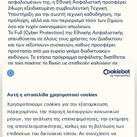
ασφαλισμένων της, η Εθνική Ασφαλιστική προσφέρει
24ωρη εξειδικευμένη συμβουλευτική Τεχνική
Υποστήριξη για την σωστή τεχνική καθοδήγηση, την
πρόληψη, αλλά και τον περιορισμό τόσο των ζημιών,
όσο και τυχόν οικονομικών απωλειών.
Το Full [Cyber Protection] της Εθνικής Ασφαλιστικής
απευθύνεται σε όλους τους χρήστες του Διαδικτύου
και των «έξυπνων» συσκευών, καθώς προσφέρει
προστασία από μια ευρεία γκάμα διαδικτυακών
κινδύνων. Το ετήσιο πρόγραμμα ασφάλισης διατίθεται
σε τρία πακέτα: το Basic με σταθερές καλύψεις σε
ανταγωνιστική τιμή για έναν ενήλικο, το πιο
εξειδικευμένο Advanced με πιο ενισχυμένες καλύψεις
για έναν ενήλικο για ακόμα μεγαλύτερη προστασία από
μια ευρεία γκάμα κυβερνοαπειλών και διαδικτυακού
εκβιασμού, και το Family με επεκτεινόμενες καλύψεις
Αυτή η ιστοσελίδα χρησιμοποιεί cookies
που προσφέρουν προστασία σε όλη την οικογένεια (2
Χρησιμοποιούμε cookies για την εξατομίκευση
ενήλικους & ανήλικα παιδιά) και τις συνδεδεμένες
«έξυπνες» συσκευές και οικοσυσκευές τους.
περιεχομένου, την παροχή λειτουργιών κοινωνικών
Για περισσότερες πληροφορίες για το νέο Full [Cyber
μέσων, την ανάλυση της επισκεψιμότητας, την εκτίμηση
Protection], μπορείτε να επισκεφθείτε την ιστοσελίδα
της αποτελεσματικότητας, καθώς και τη βελτίωση των
της Εθνικής Ασφαλιστικής, να επικοινωνήσετε με το
επιδόσεων του δικτυακού τόπου. Αν συνεχίσετε να
Κέντρο Τηλεφωνικής Εξυπηρέτησης Πελατών της