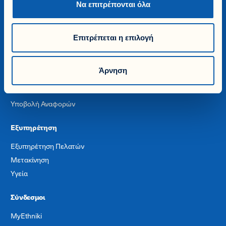
Να επιτρέπονται όλα
Η Ιστορία μας
Βιωσιμότητα & Εταιρική Ευθύνη
Ευκαιρίες Καριέρας
Επιτρέπεται η επιλογή
Γίνε Ασφαλιστικός Διαμεσολαβητής
Όροι Χρήσης
Άρνηση
Προσωπικά Δεδομένα
Cookies
Υποβολή Αναφορών
Εξυπηρέτηση
Εξυπηρέτηση Πελατών
Μετακίνηση
Υγεία
Σύνδεσμοι
MyEthniki