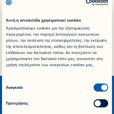
Ο δυναμισμός, το πάθος, η αγωνιστικότητα και η
ευγενής άμιλλα αποτελούν κοινές αξίες της Εθνικής
Ασφαλιστικής και όλων των αξιόλογων αθλητών μας!
Αυτή η ιστοσελίδα χρησιμοποιεί cookies
Share it!
Χρησιμοποιούμε cookies για την εξατομίκευση
περιεχομένου, την παροχή λειτουργιών κοινωνικών
Facebook
LinkedIn
μέσων, την ανάλυση της επισκεψιμότητας, την εκτίμηση
της αποτελεσματικότητας, καθώς και τη βελτίωση των
X
επιδόσεων του δικτυακού τόπου. Αν συνεχίσετε να
χρησιμοποιείτε τον δικτυακό τόπο μας, συναινείτε στη
χρήση τουλάχιστον των αναγκαίων cookies μας.
Επιλογή
Αναγκαία
συγκατάθεσης
Προτιμήσεις
Εταιρία