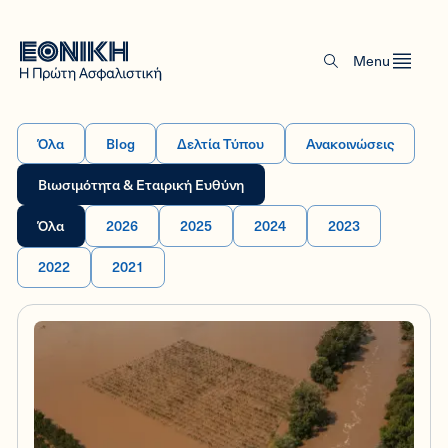
Menu
Όλα
Blog
Δελτία Τύπου
Ανακοινώσεις
Βιωσιμότητα & Εταιρική Ευθύνη
Όλα
2026
2025
2024
2023
2022
2021