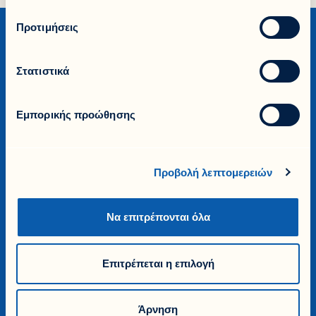
Προτιμήσεις
Στατιστικά
Εταιρία
Εμπορικής προώθησης
Η Ιστορία μας
Βιωσιμότητα & Εταιρική Ευθύνη
Ευκαιρίες Καριέρας
Προβολή λεπτομερειών
Γίνε Ασφαλιστικός Διαμεσολαβητής
Όροι Χρήσης
Προσωπικά Δεδομένα
Να επιτρέπονται όλα
Cookies
Υποβολή Αναφορών
Επιτρέπεται η επιλογή
Εξυπηρέτηση
Εξυπηρέτηση Πελατών
Άρνηση